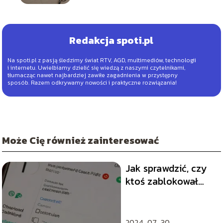
Redakcja spoti.pl
Na spoti.pl z pasją śledzimy świat RTV, AGD, multimediów, technologii
i internetu. Uwielbiamy dzielić się wiedzą z naszymi czytelnikami,
tłumacząc nawet najbardziej zawiłe zagadnienia w przystępny
sposób. Razem odkrywamy nowości i praktyczne rozwiązania!
Może Cię również zainteresować
Jak sprawdzić, czy
ktoś zablokował
twój numer
telefonu?
2024-07-30