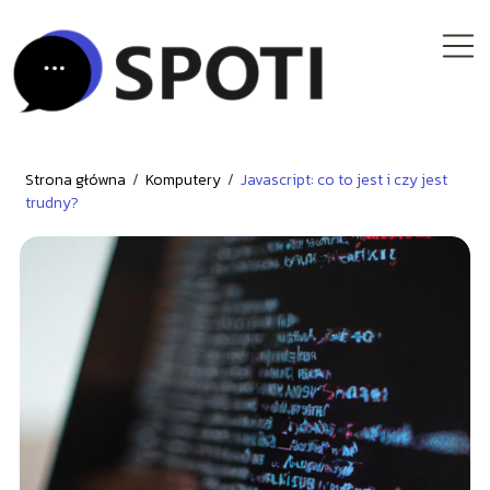
Strona główna
/
Komputery
/
Javascript: co to jest i czy jest
trudny?