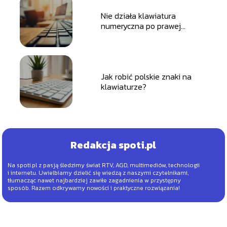
Nie działa klawiatura
numeryczna po prawej
stronie – co robić?
Jak robić polskie znaki na
klawiaturze?
Redakcja spoti.pl
Na spoti.pl z pasją śledzimy świat RTV, AGD, multimediów, technologii
i internetu. Uwielbiamy dzielić się wiedzą z naszymi czytelnikami,
tłumacząc nawet najbardziej zawiłe zagadnienia w przystępny
sposób. Razem odkrywamy nowości i praktyczne rozwiązania!