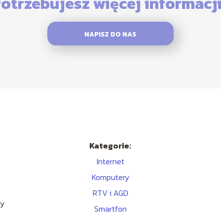
otrzebujesz więcej informacj
NAPISZ DO NAS
Kategorie:
Internet
Komputery
RTV i AGD
ny
Smartfon