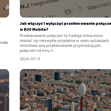
?
Jak włączyć i wyłączyć przekierowanie połącz
w NJU Mobile?
Przekierowanie połączeń to funkcja, która może
okazać się niezwykle przydatna w wielu sytuacjach.
ródła
Umożliwia ona przekierowanie przychodzących
połączeń na inny n...
2024-07-11