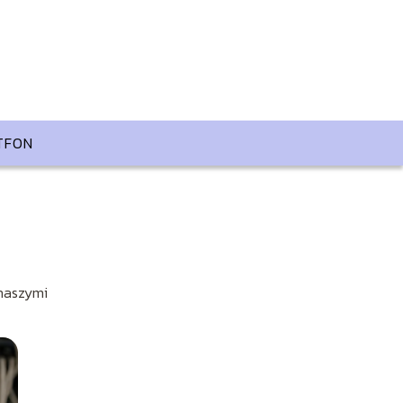
TFON
 naszymi