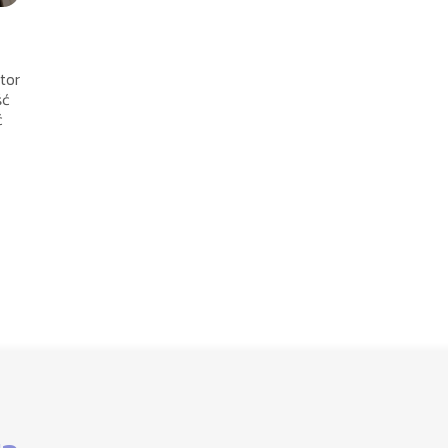
tor
ść
ć