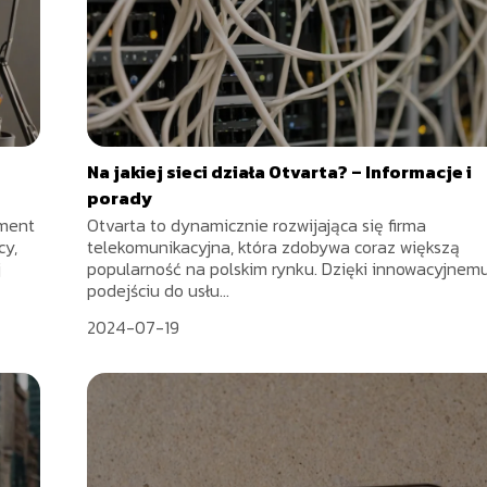
Na jakiej sieci działa Otvarta? – Informacje i
porady
ement
Otvarta to dynamicznie rozwijająca się firma
cy,
telekomunikacyjna, która zdobywa coraz większą
j
popularność na polskim rynku. Dzięki innowacyjnem
podejściu do usłu...
2024-07-19