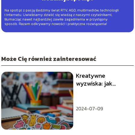
Na spoti.pl z pasją śledzimy świat RTV, AGD, multimediów, technologii
i internetu. Uwielbiamy dzielić się wiedzą z naszymi czytelnikami,
tłumacząc nawet najbardziej zawiłe zagadnienia w przystępny
sposób. Razem odkrywamy nowości i praktyczne rozwiązania!
Może Cię również zainteresować
Kreatywne
wyzwiska: jak
używać ich w
codziennym życiu?
2024-07-09