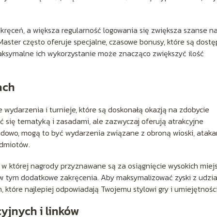
kręceń, a większa regularność logowania się zwiększa szanse n
aster często oferuje specjalne, czasowe bonusy, które są dost
 maksymalne ich wykorzystanie może znacząco zwiększyć ilość
ach
 wydarzenia i turnieje, które są doskonałą okazją na zdobycie
 się tematyką i zasadami, ale zazwyczaj oferują atrakcyjne
ładowo, mogą to być wydarzenia związane z obroną wioski, atak
edmiotów.
i, w której nagrody przyznawane są za osiągnięcie wysokich miej
, w tym dodatkowe zakręcenia. Aby maksymalizować zyski z udzi
h, które najlepiej odpowiadają Twojemu stylowi gry i umiejętnośc
jnych i linków