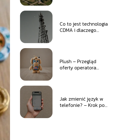
w Polsce
Co to jest technologia
CDMA i dlaczego
znika?
Plush – Przegląd
oferty operatora
komórkowego
Jak zmienić język w
telefonie? – Krok po
kroku