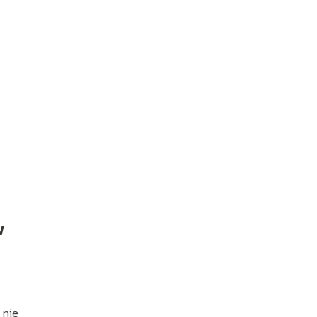
w
 nie