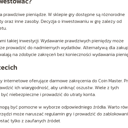
nwestować?
a prawdziwe pieniądze. W sklepie gry dostępne są różnorodne
y oraz inne zasoby. Decyzja o inwestowaniu w grę zależy od
etu.
ami takiej inwestycji. Wydawanie prawdziwych pieniędzy może
może prowadzić do nadmiernych wydatków. Alternatywą dla zaku
zwalają na zdobycie zakręceń bez konieczności wydawania pieni
zecich
ny internetowe oferujące darmowe zakręcenia do Coin Master. P
rawdzić ich wiarygodność, aby uniknąć oszustw. Wiele z tych
być niebezpieczne i prowadzić do utraty konta.
cji mogą być pomocne w wyborze odpowiedniego źródła. Warto ró
rzędzi może naruszać regulamin gry i prowadzić do zablokowan
stać tylko z zaufanych źródeł.