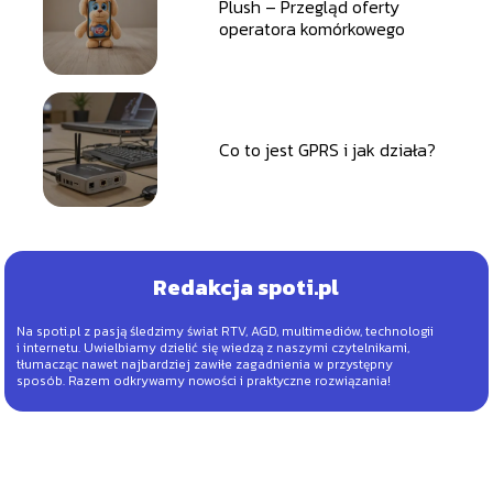
Plush – Przegląd oferty
operatora komórkowego
Co to jest GPRS i jak działa?
Redakcja spoti.pl
Na spoti.pl z pasją śledzimy świat RTV, AGD, multimediów, technologii
i internetu. Uwielbiamy dzielić się wiedzą z naszymi czytelnikami,
tłumacząc nawet najbardziej zawiłe zagadnienia w przystępny
sposób. Razem odkrywamy nowości i praktyczne rozwiązania!